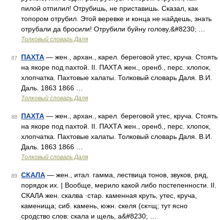
пилой отпилил! Отрубишь, не приставишь. Сказал, как
топором отрубил. Этой веревке и конца не найдешь, знать
отрубали да бросили! Отрубили буйну голову,&#8230; …
Толковый словарь Даля
ПАХТА
— жен., архан., карел. береговой утес, круча. Стоять
87
на якоре под пахтой. II. ПАХТА жен., оренб., перс. хлопок,
хлопчатка. Пахтовые халаты. Толковый словарь Даля. В.И.
Даль. 1863 1866 …
Толковый словарь Даля
ПАХТА
— жен., архан., карел. береговой утес, круча. Стоять
88
на якоре под пахтой. II. ПАХТА жен., оренб., перс. хлопок,
хлопчатка. Пахтовые халаты. Толковый словарь Даля. В.И.
Даль. 1863 1866 …
Толковый словарь Даля
СКАЛА
— жен., итал. гамма, лествица тонов, звуков, ряд,
89
порядок их. | Вообще, мерило какой либо постепенности. II.
СКАЛА жен. скалва ·стар. каменная круть, утес, круча,
каменища; сиб. камень, южн. скеля (ск=щ; тут ясно
сродство слов: скала и щель, а&#8230; …