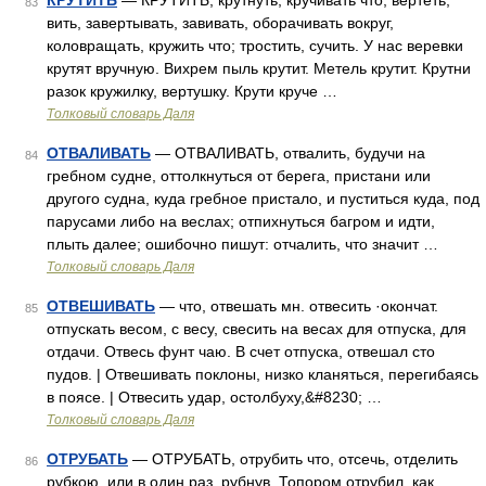
КРУТИТЬ
— КРУТИТЬ, крутнуть, кручивать что, вертеть,
83
вить, завертывать, завивать, оборачивать вокруг,
коловращать, кружить что; тростить, сучить. У нас веревки
крутят вручную. Вихрем пыль крутит. Метель крутит. Крутни
разок кружилку, вертушку. Крути круче …
Толковый словарь Даля
ОТВАЛИВАТЬ
— ОТВАЛИВАТЬ, отвалить, будучи на
84
гребном судне, оттолкнуться от берега, пристани или
другого судна, куда гребное пристало, и пуститься куда, под
парусами либо на веслах; отпихнуться багром и идти,
плыть далее; ошибочно пишут: отчалить, что значит …
Толковый словарь Даля
ОТВЕШИВАТЬ
— что, отвешать мн. отвесить ·окончат.
85
отпускать весом, с весу, свесить на весах для отпуска, для
отдачи. Отвесь фунт чаю. В счет отпуска, отвешал сто
пудов. | Отвешивать поклоны, низко кланяться, перегибаясь
в поясе. | Отвесить удар, остолбуху,&#8230; …
Толковый словарь Даля
ОТРУБАТЬ
— ОТРУБАТЬ, отрубить что, отсечь, отделить
86
рубкою, или в один раз, рубнув. Топором отрубил, как