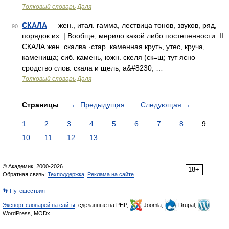
Толковый словарь Даля
СКАЛА
— жен., итал. гамма, лествица тонов, звуков, ряд,
90
порядок их. | Вообще, мерило какой либо постепенности. II.
СКАЛА жен. скалва ·стар. каменная круть, утес, круча,
каменища; сиб. камень, южн. скеля (ск=щ; тут ясно
сродство слов: скала и щель, а&#8230; …
Толковый словарь Даля
Страницы
←
Предыдущая
Следующая
→
1
2
3
4
5
6
7
8
9
10
11
12
13
© Академик, 2000-2026
18+
Обратная связь:
Техподдержка
,
Реклама на сайте
👣 Путешествия
Экспорт словарей на сайты
, сделанные на PHP,
Joomla,
Drupal,
WordPress, MODx.