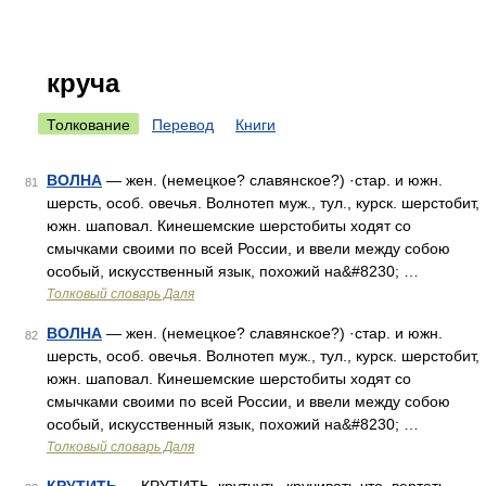
круча
Толкование
Перевод
Книги
ВОЛНА
— жен. (немецкое? славянское?) ·стар. и южн.
81
шерсть, особ. овечья. Волнотеп муж., тул., курск. шерстобит,
южн. шаповал. Кинешемские шерстобиты ходят со
смычками своими по всей России, и ввели между собою
особый, искусственный язык, похожий на&#8230; …
Толковый словарь Даля
ВОЛНА
— жен. (немецкое? славянское?) ·стар. и южн.
82
шерсть, особ. овечья. Волнотеп муж., тул., курск. шерстобит,
южн. шаповал. Кинешемские шерстобиты ходят со
смычками своими по всей России, и ввели между собою
особый, искусственный язык, похожий на&#8230; …
Толковый словарь Даля